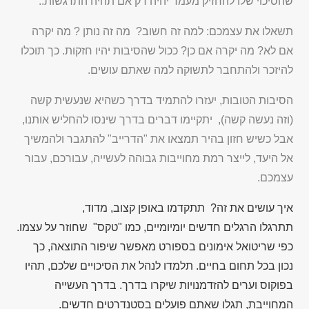
שהסיכוי שלו להחזיק מעמד יהיה רק אם תהיה התרגשות..
תשאלו את עצמכם: למה זה חשוב? מה זה נותן ? מה יקרה
אם לא? מה יקרה אם כן? ככול שהסיבות יהיו חזקות. כך תוכלו
להיזכר ולהתחבר לתשוקה למה שאתם עושים
.
הסיבות הטובות, יעזרו להתמיד בדרך כשהיא שנעשית קשה
(וזה נעשה קשה), יתקיימו דברים בדרך שינסו להחליש אותנו,
אבל כשיש חזון בהיר תמצאו את "הדרייב" להתגבר ולהמשיך
אל היעד, לייצר רמת מחוייבות גבוהה לעשייה, עבורכם, עבור
עצמכם.
איך עושים את זה? תתקדמו באופן קצוב, מדוד,
תתרגלו הרגלים חדשים יומיומיים, כמו "טקס" שחוזר על עצמו.
כפי שריטואל אימונים בספורט מאפשר שיפור התוצאה, כך
נכון בכל תחום בחיים. תלמדו לנהל את הסיכויים שלכם, תהיו
בפוקוס וערים להזדמנויות שיקרו בדרך. בדרך העשייה
המחוייבת, תגלו שאתם פועלים בסטנדרטים חדשים.