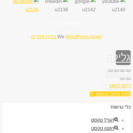
© ורד שני בטש
WordPress israel בניית אתרים
We
לילה
ראש
עמוד
לוג לתוכן
ח סרגל נגישות
י נגישות
הגדל טקסט
הקטן טקסט