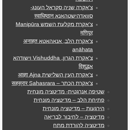
צ'אקרה שניה סקראל העונג-
סוואדהישטהאנא स्वाधिष्ठान
צ'אקרת מקלעת השמש Manipūra
मणिपूर
צ'אקרת הלב, אנאהאטא अनाहत
anāhata
צ'אקרת הגרון, Vishuddha וישודהא
אविशुद्ध
צ'אקרת העין השלישית आज्ञा Ajna
צ’אקרת הכתר – सहस्रार Sahasrara
שטיפה אנרגטית- מדיטציה מונחית
פתיחת הלב – מדיטציה מונחית
הירגעות – מדיטציה מונחית
מדיטציה – לחיבור לבריאה
מדיטציה להורדת מתח