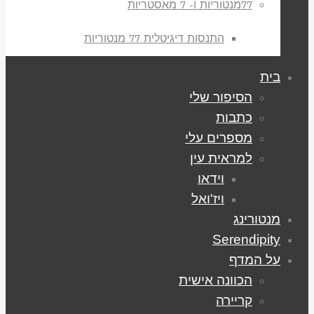
77מנטוריות ו- 7 מאסטריות
התנסות דיגיטלית 77 מנטוריות
בית
הסיפור שלי
כתבות
מספרים עלי
למראית עין
וידאו
ויז'ואל
מנטורינג
Serendipity
על המדף
הכוונה אישית
קריירה