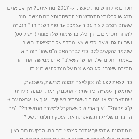
זוכרים את הרשימות שעשינו ל- 2017, מה איתם? איך גם אתם
תרגישו לבלוב? התחדשות? התפתחות? מה המשהו הזה
שאתם רוצים ליצור עבור עצמכם עד סוף השנה הזו? הנטייה
למרוח תסתיים בדרך כלל ברשימות של רצונות (וויש ליסט)
ושם זה גם ישאר. כדי שיצאו מהדף אל המציאות, חשוב
שנלמד להקשיב ללב, כדי לברר האם ה"משהו" הזה הוא
באמת החלום שלנו או ש"השאלנו" אותו ממישהו אחר וזו
הסיבה שאנחנו לא ממש זזים על מנת להגשים אותו.
כדי לצאת לפעולה נכון לייצר תמונה מרגשת, משכנעת,
שתמשוך לעשייה, כזו שתעיף אתכם קדימה. תמונה עתידית
שתתאר "מי אני אהיה כשאפסיק לעשן?" "איך אני אראה עם 6
ק"ג פחות?" "איך ארגיש כשאתקבל למשרה הנחשקת?" "מה
החברים שלי יגידו כשאפתח את העסק החלומות שלי?"
זו התמונה שתמשוך אתכם לממש. דחיפה- מבקשת כוח רצון