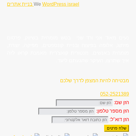
WordPress israel בניית אתרים
We
נעים מאוד אני ורד שני בטש מומחית בשיווק, פרסום
מיתוג, אלופה בפיצוח ובניית קונספטים, מפיקה, יוצרת,
מומחית באנשים, מנטורית קואצ'רית מאמנת קראו לזה
איך שתרצו, העיקר שהגעתם ליעד.
מבטיחה להיות המצפן לדרך שלכם
052-2521389
הזן שם:
הזן מספר טלפון:
הזן דוא"ל:
שלח פרטים