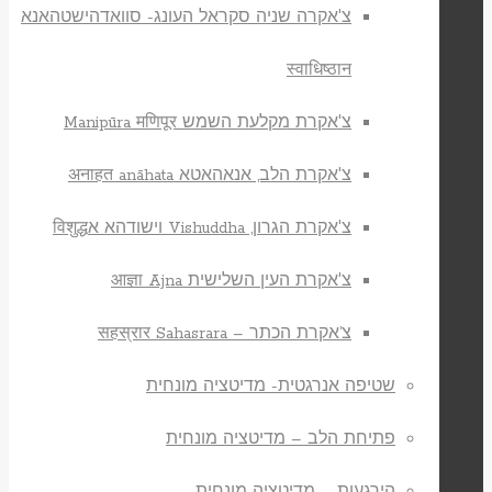
צ'אקרה שניה סקראל העונג- סוואדהישטהאנא
स्वाधिष्ठान
צ'אקרת מקלעת השמש Manipūra मणिपूर
צ'אקרת הלב, אנאהאטא अनाहत anāhata
צ'אקרת הגרון, Vishuddha וישודהא אविशुद्ध
צ'אקרת העין השלישית आज्ञा Ajna
צ’אקרת הכתר – सहस्रार Sahasrara
שטיפה אנרגטית- מדיטציה מונחית
פתיחת הלב – מדיטציה מונחית