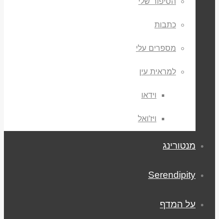
הסיפור שלי
כתבות
מספרים עלי
למראית עין
וידאו
ויז'ואל
מנטורינג
Serendipity
על המדף