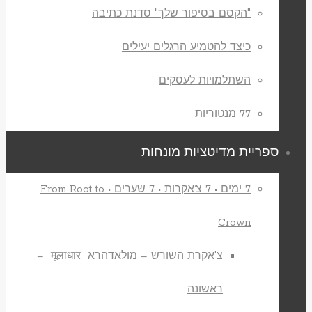
"הקסם בסיפור שלך" סדנת כתיבה
כיצד להטמיע הרגלים יעילים
השתלמויות לעסקים
77 מנטוריות
ספריית מדיטציות מונחות
7 ימים • 7 צ’אקרות • 7 שערים • From Root to
Crown
צ'אקרת השורש – מולאדהרא मूलाधार –
ראשונה