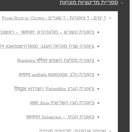
ספריית מדיטציות מונחות
7 ימים • 7 צ’אקרות • 7 שערים • From Root to Crown
צ'אקרת השורש – מולאדהרא मूलाधार – ראשונה
צ'אקרה שניה סקראל העונג- סוואדהישטהאנא स्वाधिष्ठान
צ'אקרת מקלעת השמש Manipūra मणिपूर
צ'אקרת הלב, אנאהאטא अनाहत anāhata
צ'אקרת הגרון, Vishuddha וישודהא אविशुद्ध
צ'אקרת העין השלישית आज्ञा Ajna
צ’אקרת הכתר – सहस्रार Sahasrara
שטיפה אנרגטית- מדיטציה מונחית