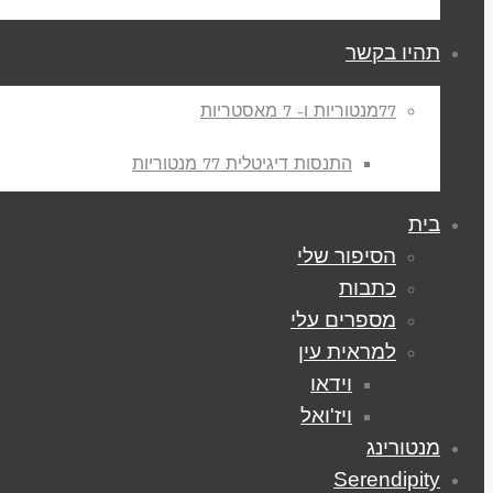
תהיו בקשר
77מנטוריות ו- 7 מאסטריות
התנסות דיגיטלית 77 מנטוריות
בית
הסיפור שלי
כתבות
מספרים עלי
למראית עין
וידאו
ויז'ואל
מנטורינג
Serendipity