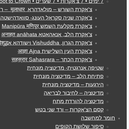
7 ימים • 7 צ’אקרות • 7 שערים • From Root to Crown
צ'אקרת השורש – מולאדהרא मूलाधार – ראשונה
צ'אקרה שניה סקראל העונג- סוואדהישטהאנא धिष्ठान
צ'אקרת מקלעת השמש Manipūra मणिपूर
צ'אקרת הלב, אנאהאטא अनाहत anāhata
צ'אקרת הגרון, Vishuddha וישודהא אविशुद्ध
צ'אקרת העין השלישית आज्ञा Ajna
צ’אקרת הכתר – सहस्रार Sahasrara
שטיפה אנרגטית- מדיטציה מונחית
פתיחת הלב – מדיטציה מונחית
הירגעות – מדיטציה מונחית
מדיטציה – לחיבור לבריאה
מדיטציה להורדת מתח
קסם הצ'אקרות – ורד שני בטש
חומר למחשבה
סיפור שלושת הקופים