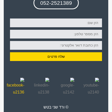
052-2521389
הזן
שם:
הזן
מספר
טלפון:
הזן
דוא"ל:
שלח פרטים
© ורד שני בטש