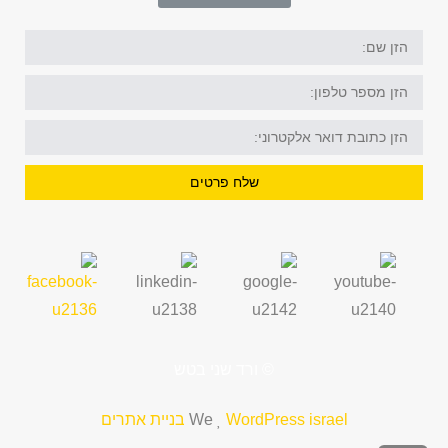
הזן
שם:
הזן
מספר
טלפון:
הזן
דוא"ל:
שלח פרטים
© ורד שני בטש
WordPress israel בניית אתרים
We