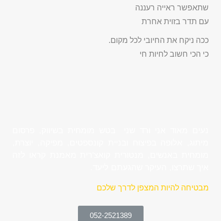
שתאפשר ראייה רעננה
עם תדר בזוית אחרת
ככה ניקח את החיובי לכל מקום.
כי הכי חשוב לחיות חי
נעים מאוד אני ורד שני בטש מומחית בשיווק, פרסום
מיתוג, אלופה בפיצוח ובניית קונספטים, מפיקה, יוצרת,
מומחית באנשים, מנטורית קואצ'רית מאמנת קראו לזה
איך שתרצו, העיקר שהגעתם ליעד.
מבטיחה להיות המצפן לדרך שלכם
052-2521389