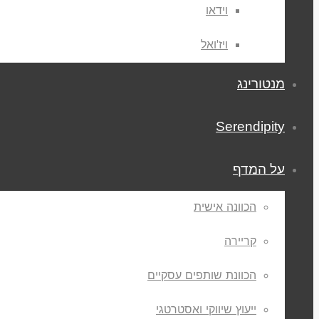
וידאו
ויז'ואל
מנטורינג
Serendipity
על המדף
הכוונה אישית
קריירה
הכוונת שותפים עסקיים
ייעוץ שיווקי ואסטרטגי