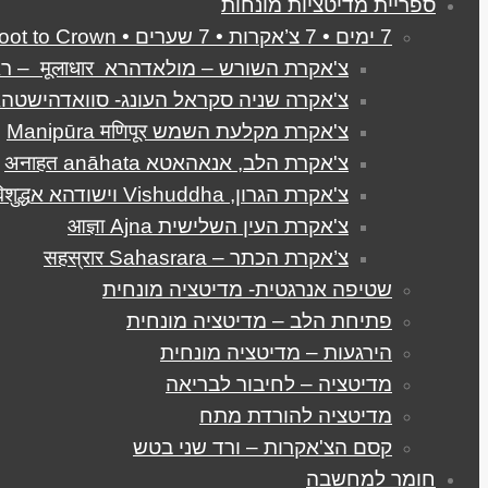
ספריית מדיטציות מונחות
7 ימים • 7 צ’אקרות • 7 שערים • From Root to Crown
צ'אקרת השורש – מולאדהרא मूलाधार – ראשונה
צ'אקרה שניה סקראל העונג- סוואדהישטהאנא धिष्ठान
צ'אקרת מקלעת השמש Manipūra मणिपूर
צ'אקרת הלב, אנאהאטא अनाहत anāhata
צ'אקרת הגרון, Vishuddha וישודהא אविशुद्ध
צ'אקרת העין השלישית आज्ञा Ajna
צ’אקרת הכתר – सहस्रार Sahasrara
שטיפה אנרגטית- מדיטציה מונחית
פתיחת הלב – מדיטציה מונחית
הירגעות – מדיטציה מונחית
מדיטציה – לחיבור לבריאה
מדיטציה להורדת מתח
קסם הצ'אקרות – ורד שני בטש
חומר למחשבה