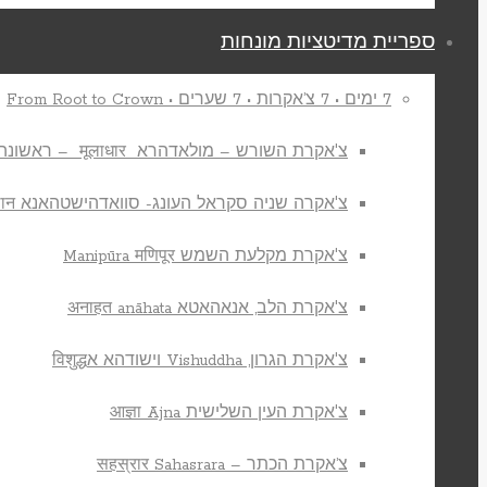
ספריית מדיטציות מונחות
7 ימים • 7 צ’אקרות • 7 שערים • From Root to Crown
צ'אקרת השורש – מולאדהרא मूलाधार – ראשונה
צ'אקרה שניה סקראל העונג- סוואדהישטהאנא स्वाधिष्ठान
צ'אקרת מקלעת השמש Manipūra मणिपूर
צ'אקרת הלב, אנאהאטא अनाहत anāhata
צ'אקרת הגרון, Vishuddha וישודהא אविशुद्ध
צ'אקרת העין השלישית आज्ञा Ajna
צ’אקרת הכתר – सहस्रार Sahasrara