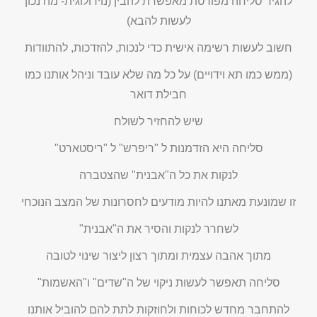
להגיד סליחה מפורטת מאפשרת להבין (נוירולוגית- מה נכון
לעשות להבא)
חשוב לעשות רשימה אישית כדי לנכות, להזדכות, להתוודות
(ממש כמו תא וידויים) על כל מה שלא עובד וניהל אותנו כמו
חבילת דואר
שיש להחזיר לשולח
סליחה היא הזדמנות ל "ריפרש" ל "ריסטארט"
לנקות את כל ה"אבנית" שהצטברה
זו שמונעת מאתנו להיות מודעים לחסרונות של המצב הנוכחי
לשחרר לנקות והסיר את ה"אבנית"
מתוך אהבה עצמית ומתוך רצון ליצור שינוי לטובה
סליחה תאפשר לעשות ניקוי של ה"שדים" ו"האשמות"
להתחבר מחדש לכוחות ולחוזקות לתת להם להוביל אותנו