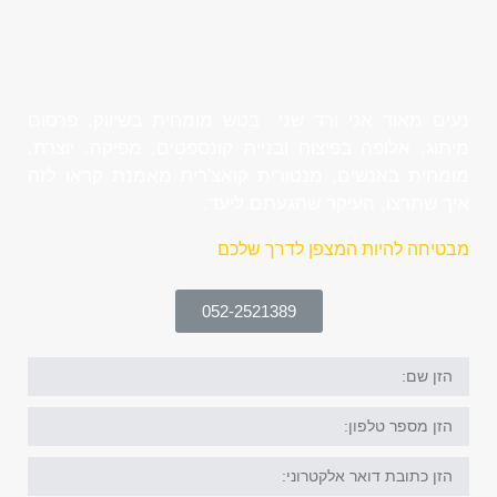
נעים מאוד אני ורד שני בטש מומחית בשיווק, פרסום
מיתוג, אלופה בפיצוח ובניית קונספטים, מפיקה, יוצרת,
מומחית באנשים, מנטורית קואצ'רית מאמנת קראו לזה
איך שתרצו, העיקר שהגעתם ליעד.
מבטיחה להיות המצפן לדרך שלכם
052-2521389
הזן
שם:
הזן
מספר
טלפון:
הזן
דוא"ל: