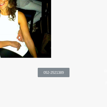
ם
052-2521389