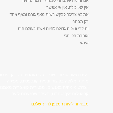
אם זה מה שתבחרי לעשות זה מה שיהיה
אין לא יכולה, אין אי אפשר,
את לא צריכה לבקש רשות מאף גורם ומאף אחד
רק תבחרי
ותזכרי זו זכות גדולה להיות אשה בעולם הזה
אוהבת הכי הכי
אימא
נעים מאוד אני ורד שני בטש מומחית בשיווק, פרסו
מיתוג, אלופה בפיצוח ובניית קונספטים, מפיקה,
יוצרת, מומחית באנשים, מנטורית קואצ'רית מאמנת
קראו לזה איך שתרצו, העיקר שהגעתם ליעד.
מבטיחה להיות המצפן לדרך שלכם