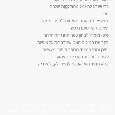
כדי שנדע להיגמל מהזדקקות שלהם
הרי
'המציאות' ה'אמת' 'האמונה' 'הפרדיגמה'
היא סוג של טעם נרכש
טיפ- מומלץ לבחון כמה התנגדות הייתה
בקריאת המילים האלו שמדברות על ציפיות
והיכן ומתי המיינד מספר סיפורי מעשיות
לעיתים הקידוד הוא כל כך עמוק
שלא תמיד הוא יאפשר למיינד לקבל את זה
נעים מאוד אני ורד שני בטש מומחית בשיווק, פרסום
מיתוג, אלופה בפיצוח ובניית קונספטים, מפיקה, יוצרת,