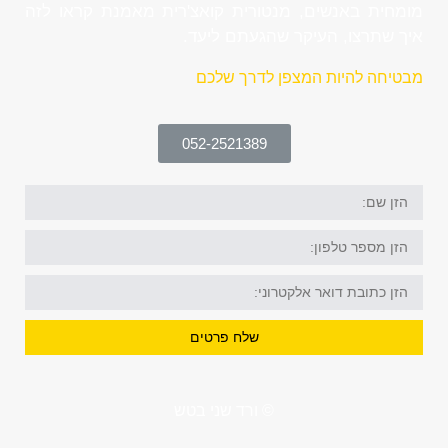
מומחית באנשים, מנטורית קואצ'רית מאמנת קראו לזה
איך שתרצו, העיקר שהגעתם ליעד.
מבטיחה להיות המצפן לדרך שלכם
052-2521389
הזן
שם:
הזן
מספר
טלפון:
הזן
דוא"ל:
שלח פרטים
© ורד שני בטש