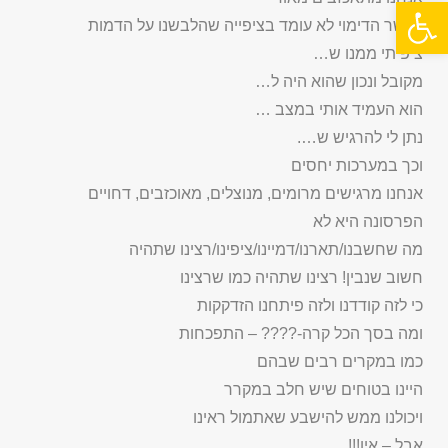
פתח סרגל נגישות
כאשר הדימוי לא עומד בציפייה שהלבשנו על הדמות
ציפיתי ממנו ש…
מקובל ונכון שהוא היה ל…
הוא העמיד אותי במצב …
נתן לי להרגיש ש….
וכך במערכות יחסים
אנחנו מרגישים מרומים, מנוצלים, מאוכזבים, דחויים
הפרסונה היא לא
מה שחשבנו/תארנו/דמיינו/ציפינו/רצינו שתהיה
חשוב שנבין! רצינו שתהיה כמו שרצינו
כי לזה קודדנו ולזה פיתחנו הזדקקות
ומה בסך הכל קרה-???? – התפכחות
כמו במקרים רבים שבהם
היינו בטוחים שיש חלב במקרר
ויכולנו ממש להישבע שאתמול ראינו
אבל – אין!!!