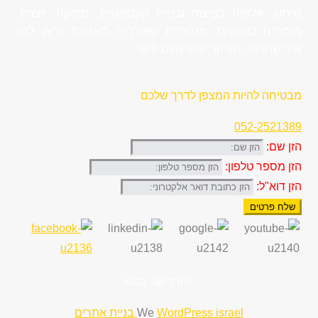
מיתוג, אלופה בפיצוח ובניית קונספטים, מפיקה, יוצרת,
מומחית באנשים, מנטורית קואצ'רית מאמנת קראו לזה
איך שתרצו, העיקר שהגעתם ליעד.
מבטיחה להיות המצפן לדרך שלכם
052-2521389
הזן שם:
הזן מספר טלפון:
הזן דוא"ל:
שלח פרטים
© ורד שני בטש
WordPress israel בניית אתרים
We