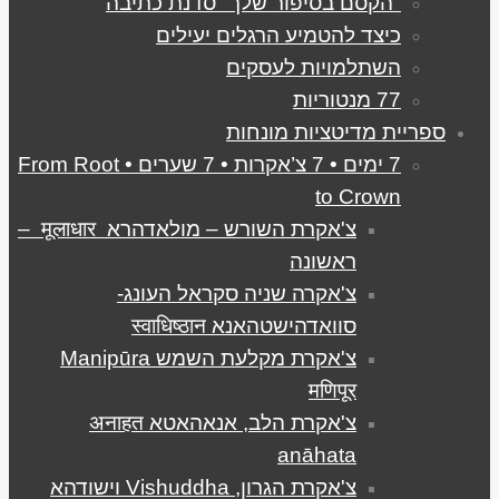
"הקסם בסיפור שלך" סדנת כתיבה
כיצד להטמיע הרגלים יעילים
השתלמויות לעסקים
77 מנטוריות
ספריית מדיטציות מונחות
7 ימים • 7 צ’אקרות • 7 שערים • From Root
to Crown
צ'אקרת השורש – מולאדהרא मूलाधार –
ראשונה
צ'אקרה שניה סקראל העונג-
סוואדהישטהאנא स्वाधिष्ठान
צ'אקרת מקלעת השמש Manipūra
मणिपूर
צ'אקרת הלב, אנאהאטא अनाहत
anāhata
צ'אקרת הגרון, Vishuddha וישודהא