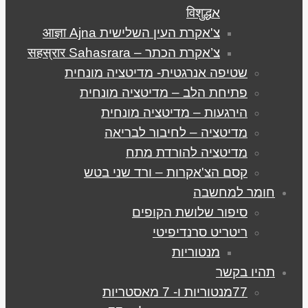
אविशुद्ध
צ'אקרת העין השלישית आज्ञा Ajna
צ’אקרת הכתר – सहस्रार Sahasrara
שטיפה אנרגטית- מדיטציה מונחית
פתיחת הלב – מדיטציה מונחית
הירגעות – מדיטציה מונחית
מדיטציה – לחיבור לבריאה
מדיטציה להורדת מתח
קסם הצ'אקרות – ורד שני בטש
חומר למחשבה
סיפור שלושת הקופים
ריטריט סרנדיפיטי
מנטוריות
תהיו בקשר
77מנטוריות ו- 7 מאסטריות