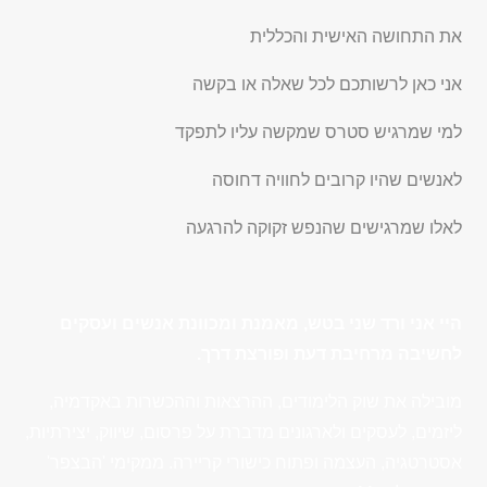
את התחושה האישית והכללית
אני כאן לרשותכם לכל שאלה או בקשה
למי שמרגיש סטרס שמקשה עליו לתפקד
לאנשים שהיו קרובים לחוויה דחוסה
לאלו שמרגישים שהנפש זקוקה להרגעה
היי אני ורד שני בטש, מאמנת ומכוונת אנשים ועסקים
לחשיבה מרחיבת דעת ופורצת דרך.
מובילה את שוק הלימודים, ההרצאות וההכשרות באקדמיה,
ליזמים, לעסקים ולארגונים מדברת על פרסום, שיווק, יצירתיות,
אסטרטגיה, העצמה ופתוח כישורי קריירה. ממקימי 'הבצפר'