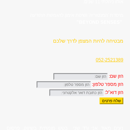
אותו ניהלתי 11 שנים.
מיסדת 'המנטוריה' ושיטת אימון להגמשת התודעה
"BEYOND SENSES"
מבטיחה להיות המצפן לדרך שלכם
052-2521389
הזן שם:
הזן מספר טלפון:
הזן דוא"ל:
שלח פרטים
נעים מאוד אני ורד שני בטש מומחית בשיווק, פרסום