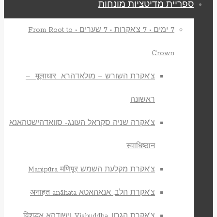
ספריית מדיטציות מונחות
7 ימים • 7 צ’אקרות • 7 שערים • From Root to
Crown
צ'אקרת השורש – מולאדהרא मूलाधार –
ראשונה
צ'אקרה שניה סקראל העונג- סוואדהישטהאנא
स्वाधिष्ठान
צ'אקרת מקלעת השמש Manipūra मणिपूर
צ'אקרת הלב, אנאהאטא अनाहत anāhata
צ'אקרת הגרון, Vishuddha וישודהא אविशुद्ध