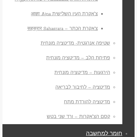
צ'אקרת העין השלישית आज्ञा Ajna
צ’אקרת הכתר – सहस्रार Sahasrara
שטיפה אנרגטית- מדיטציה מונחית
פתיחת הלב – מדיטציה מונחית
הירגעות – מדיטציה מונחית
מדיטציה – לחיבור לבריאה
מדיטציה להורדת מתח
קסם הצ'אקרות – ורד שני בטש
חומר למחשבה