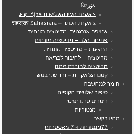
אविशुद्ध
צ'אקרת העין השלישית आज्ञा Ajna
צ’אקרת הכתר – सहस्रार Sahasrara
שטיפה אנרגטית- מדיטציה מונחית
פתיחת הלב – מדיטציה מונחית
הירגעות – מדיטציה מונחית
מדיטציה – לחיבור לבריאה
מדיטציה להורדת מתח
קסם הצ'אקרות – ורד שני בטש
חומר למחשבה
סיפור שלושת הקופים
ריטריט סרנדיפיטי
מנטוריות
תהיו בקשר
77מנטוריות ו- 7 מאסטריות