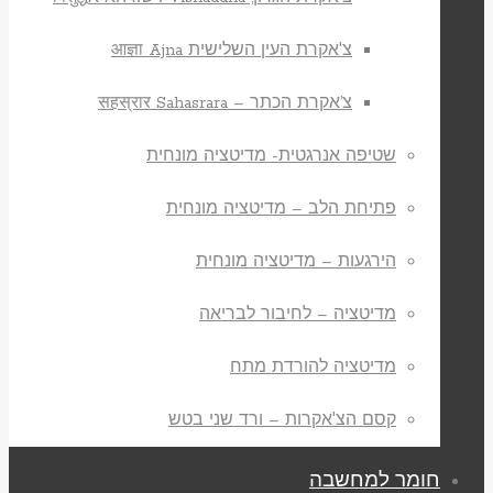
צ'אקרת העין השלישית आज्ञा Ajna
צ’אקרת הכתר – सहस्रार Sahasrara
שטיפה אנרגטית- מדיטציה מונחית
פתיחת הלב – מדיטציה מונחית
הירגעות – מדיטציה מונחית
מדיטציה – לחיבור לבריאה
מדיטציה להורדת מתח
קסם הצ'אקרות – ורד שני בטש
חומר למחשבה