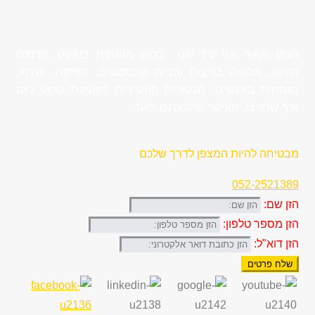
נעים מאוד אני ורד שני בטש מומחית בשיווק, פרסום
מיתוג, אלופה בפיצוח ובניית קונספטים, מפיקה, יוצרת,
מומחית באנשים, מנטורית קואצ'רית מאמנת קראו לזה
איך שתרצו, העיקר שהגעתם ליעד.
מבטיחה להיות המצפן לדרך שלכם
052-2521389
הזן שם:
הזן מספר טלפון:
הזן דוא"ל:
שלח פרטים