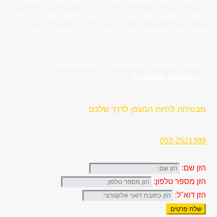
מובילה את שוק הלימודים, ההרצאות וההכשרות באקדמיה,
ליזמים, לעסקים ולארגונים מדברת על פרסום, שיווק, יצירתיות,
אסטרטגיה, העצמה ופתוח כישורי קריירה. ממקימי 'הבצפר'
אותו ניהלתי 11 שנים.
מיסדת 'המנטוריה' ושיטת אימון להגמשת התודעה
"BEYOND SENSES"
מבטיחה להיות המצפן לדרך שלכם
052-2521389
הזן שם:
הזן מספר טלפון:
הזן דוא"ל:
שלח פרטים