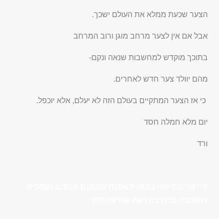
הצער שכעת ממלא את העולם ישכך.
אבל אם אין לצער מרחב מוגן ורוב המרחב
בתוכך מוקדש למחשבות שנאה ונקם-
מהם יוולד צער חדש לאחרים.
כי אז הצער המתקיים בעולם הזה לא יעלם, אלא יוכפל.
יום מלא חמלה חסד
ורד
היי אני ורד שני בטש, מאמנת ומכוונת אנשים ועסקים
לחשיבה מרחיבת דעת ופורצת דרך.