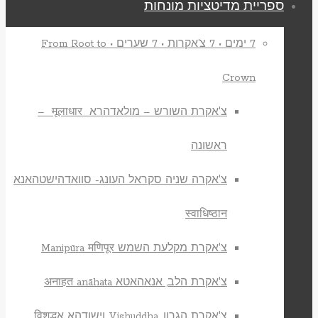
ספריית מדיטציות מונחות
7 ימים • 7 צ’אקרות • 7 שערים • From Root to
Crown
צ'אקרת השורש – מולאדהרא मूलाधार –
ראשונה
צ'אקרה שניה סקראל העונג- סוואדהישטהאנא
स्वाधिष्ठान
צ'אקרת מקלעת השמש Manipūra मणिपूर
צ'אקרת הלב, אנאהאטא अनाहत anāhata
צ'אקרת הגרון, Vishuddha וישודהא אविशुद्ध