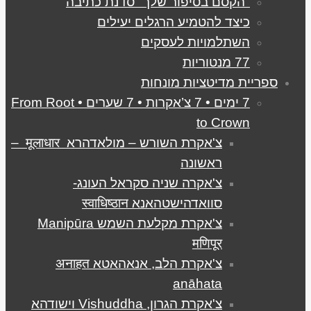
"הקסם בסיפור שלך" סדנת כתיבה
כיצד להטמיע הרגלים יעילים
השתלמויות לעסקים
77 מנטוריות
ספריית מדיטציות מונחות
7 ימים • 7 צ’אקרות • 7 שערים • From Root
to Crown
צ'אקרת השורש – מולאדהרא मूलाधार –
ראשונה
צ'אקרה שניה סקראל העונג-
סוואדהישטהאנא स्वाधिष्ठान
צ'אקרת מקלעת השמש Manipūra
मणिपूर
צ'אקרת הלב, אנאהאטא अनाहत
anāhata
צ'אקרת הגרון, Vishuddha וישודהא