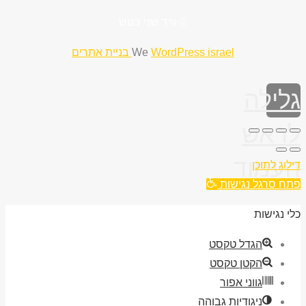
© ורד שני בטש
WordPress israel בניית אתרים
We
גלילה
לראש
העמוד
דילוג לתוכן
פתח סרגל נגישות
כלי נגישות
הגדל טקסט
הקטן טקסט
גווני אפור
ניגודיות גבוהה